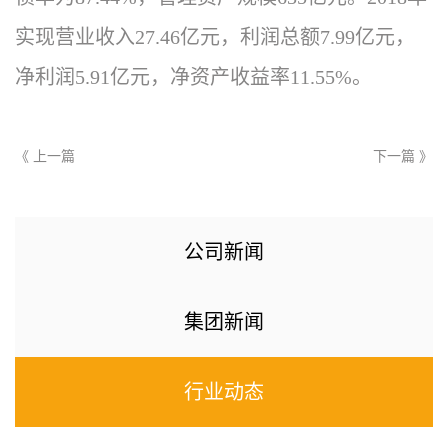
实现营业收入27.46亿元，利润总额7.99亿元，
净利润5.91亿元，净资产收益率11.55%。
《 上一篇
下一篇 》
公司新闻
集团新闻
行业动态