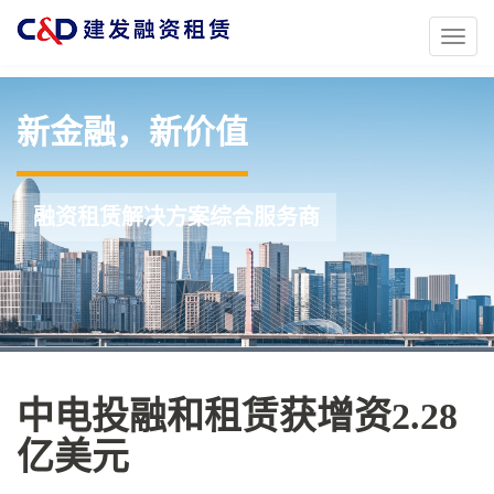
Toggl
naviga
新金融，新价值
融资租赁解决方案综合服务商
中电投融和租赁获增资2.28
亿美元