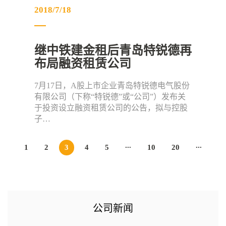
2018/7/18
继中铁建金租后青岛特锐德再
布局融资租赁公司
7月17日，A股上市企业青岛特锐德电气股份
有限公司（下称“特锐德”或“公司”）发布关
于投资设立融资租赁公司的公告，拟与控股
子…
...
...
1
2
3
4
5
10
20
公司新闻