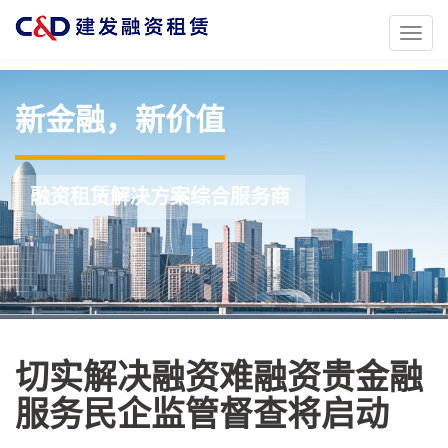
Toggl
naviga
新金融，新价值
融资租赁解决方案综合服务商
切实解决融资难融资贵金融
服务民企监管督查将启动