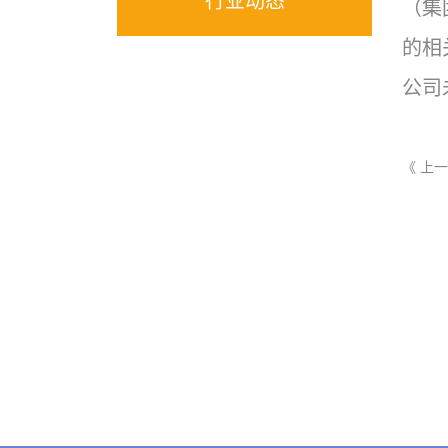
行业动态
（集
的相
公司
《 上