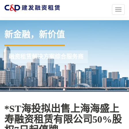
Toggl
naviga
新金融，新价值
融资租赁解决方案综合服务商
*ST海投拟出售上海海盛上
寿融资租赁有限公司50%股