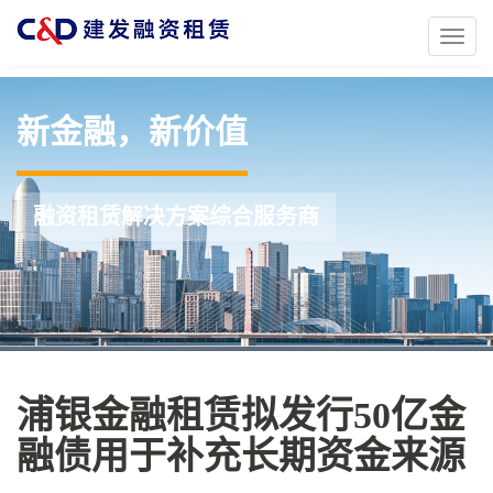
Toggl
naviga
新金融，新价值
融资租赁解决方案综合服务商
浦银金融租赁拟发行50亿金
融债用于补充长期资金来源