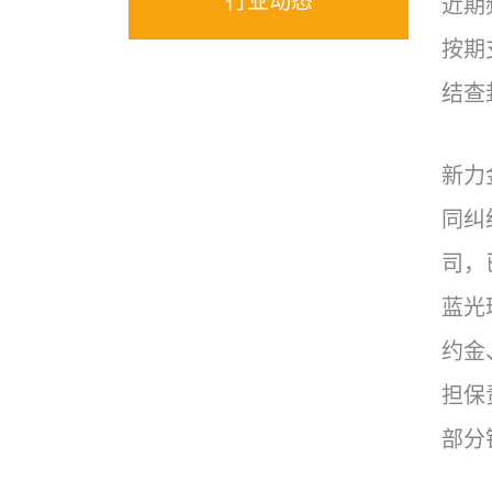
行业动态
近期
按期
结查
新力
同纠
司，
蓝光
约金
担保
部分