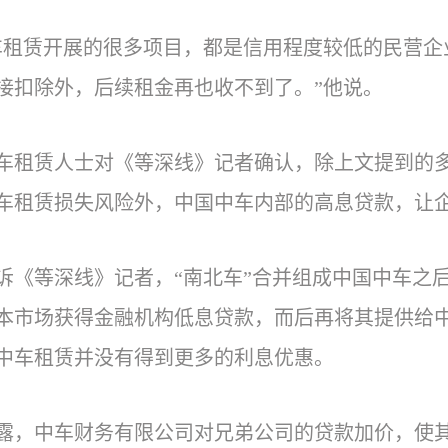
车租赁开展的很多项目，都是信用程度较低的民营企
接扣除外，后续租金再也收不到了。”他说。
车租赁人士对《等深线》记者确认，除上文提到的
车租赁损失风险外，中国中车内部的高息贷款，让
诉《等深线》记者，“南北车”合并组成中国中车之
本市场获得金融机构低息贷款，而后再将其提供给
中车租赁并没有得到更多的利息优惠。
露，中车财务有限公司对兄弟公司的贷款加价，使