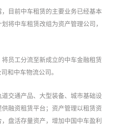
露，目前中车租赁的主要业务已经基本
计划将中车租赁改组为资产管理公司，
，将员工分流至新成立的中车金融租赁
公司和中车物流公司。
轨道交通产品、大型装备、城市基础设
提供融资租赁平台；资产管理以租赁资
合，盘活存量资产，增加中国中车盈利