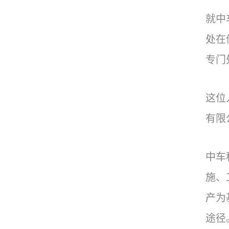
就中
处在
专门
这位
有限
中车
施、
产为
途径