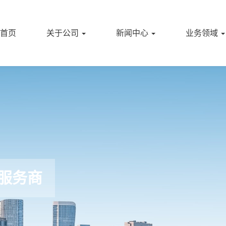
首页
关于公司
新闻中心
业务领域
服务商