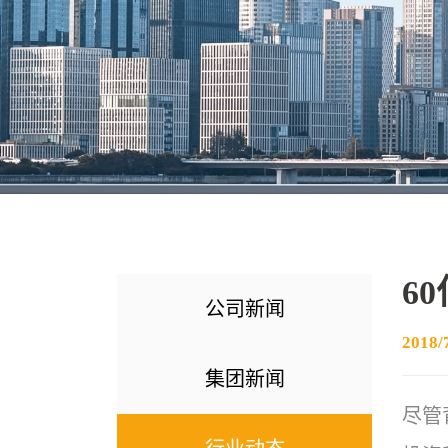
6
公司新闻
2018/
集团新闻
尽管