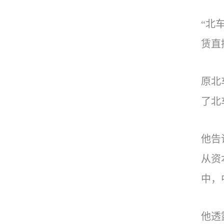
“北
赁直
原北
了北
他告
从资
中，
他透