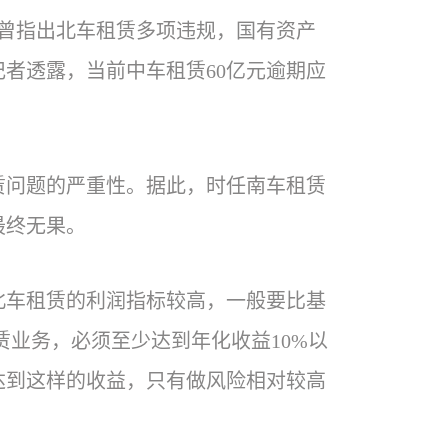
就曾指出北车租赁多项违规，国有资产
者透露，当前中车租赁60亿元逾期应
赁问题的严重性。据此，时任南车租赁
最终无果。
北车租赁的利润指标较高，一般要比基
赁业务，必须至少达到年化收益10%以
达到这样的收益，只有做风险相对较高