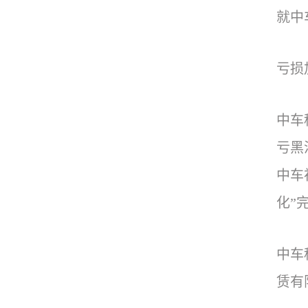
就中
亏损
中车
亏黑
中车
化”
中车
赁有