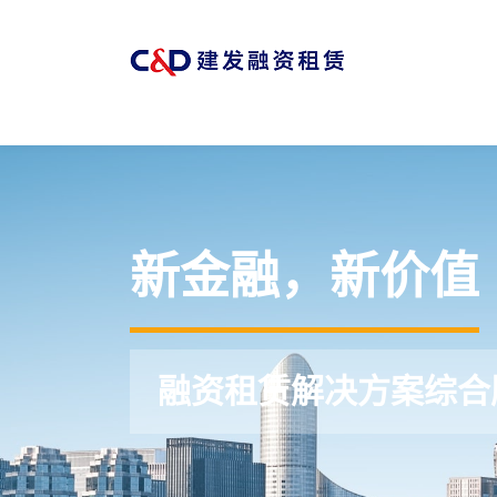
新金融，新价值
融资租赁解决方案综合