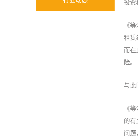
行业动态
投资
《等
租赁
而在
险。
与此
《等
的有
问题