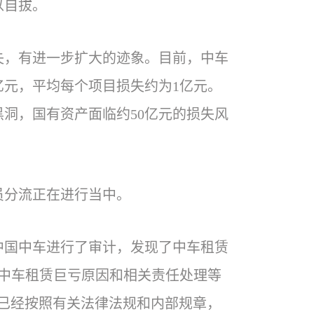
以自拔。
失，有进一步扩大的迹象。目前，中车
亿元，平均每个项目损失约为1亿元。
洞，国有资产面临约50亿元的损失风
员分流正在进行当中。
对中国中车进行了审计，发现了中车租赁
就中车租赁巨亏原因和相关责任处理等
已经按照有关法律法规和内部规章，