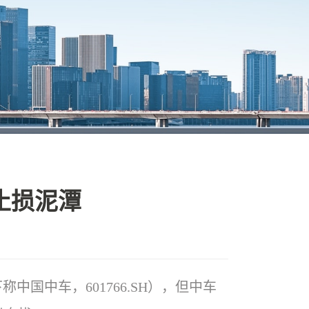
止损泥潭
国中车，601766.SH），但中车